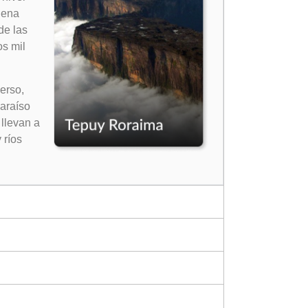
dena
de las
s mil
erso,
araíso
llevan a
 ríos