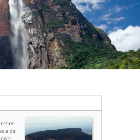
 metros
este del
nivel