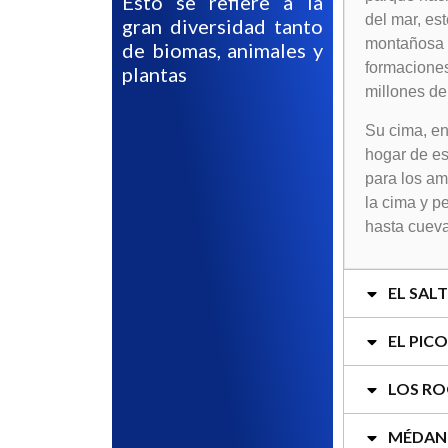
Esto se refiere a la
del mar, es
gran diversidad tanto
montañosa d
de biomas, animales y
formaciones
plantas
millones de
Su cima, en
hogar de es
para los am
la cima y p
hasta cueva
EL SAL
EL PIC
LOS R
MÉDAN