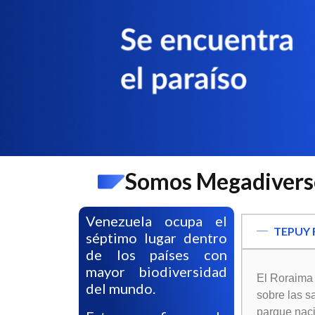
Somos Megadivers
Venezuela ocupa el
TEPUY
séptimo lugar dentro
de los países con
mayor biodiversidad
El Roraima 
del mundo.
sobre las s
parque naci