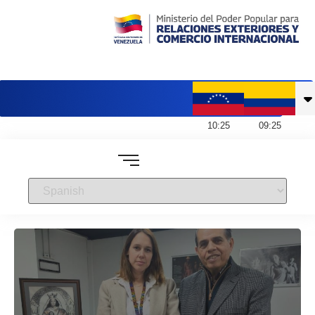
Embajada de Venezuela en Colombia
10
:
25
09
:
25