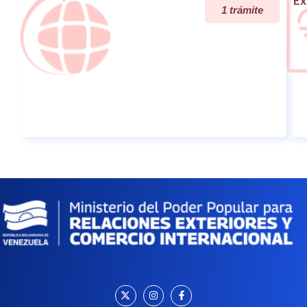
Ex
1 trámite