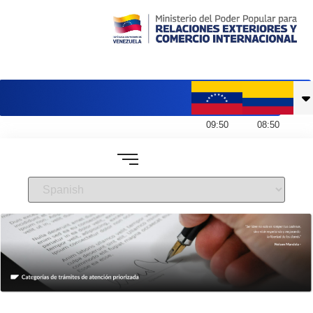
Embajada de Venezuela en Colombia
09
:
50
08
:
50