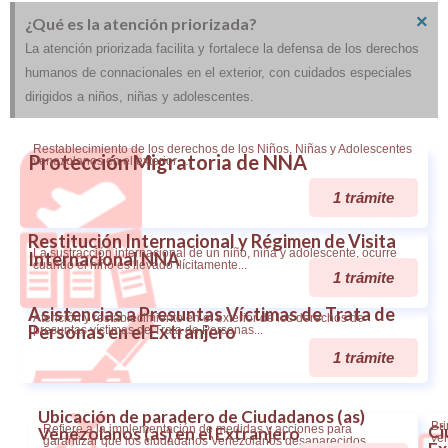
×
¿Qué es la atención priorizada?
La atención priorizada facilita y fortalece la defensa de los derechos
humanos de connacionales en el exterior, con cuidados especiales
dirigidos a niños, niñas y adolescentes.
Restablecimiento de los derechos de los Niños, Niñas y Adolescentes
Protección Migratoria de NNA
venezolanos en el exterior…
1 trámite
Restitución Internacional y Régimen de Visita
La sustracción internacional de un niño, niña y adolescente, ocurre
Internacional NNA
cuando el niño es llevado ilícitamente...
1 trámite
Asistencias a Presuntas Víctimas de Trata de
Atención y restablecimiento en el exterior de los derechos de
Personas en el Extranjero
presuntas víctimas de Trata de Personas...
1 trámite
Ubicación de paradero de Ciudadanos (as)
Bri
Ci
Refiere a la implementación de medidas y acciones para
Venezolanos (as) en el Extranjero
ven
garantizar que los ciudadanos Venezolanos desaparecidos...