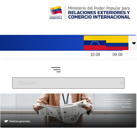
Embajada de Venezuela en Colombia
10
:
08
09
:
08